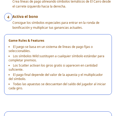
Crea líneas de pago alineando símbolos temáticos de El Cairo desde
el carrete izquierdo hacia la derecha.
Activa el bono
4
Consigue los símbolos especiales para entrar en la ronda de
bonificación y multiplicar tus ganancias actuales.
Game Rules & Features
El juego se basa en un sistema de líneas de pago fijas o
seleccionables.
Los símbolos Wild sustituyen a cualquier símbolo estándar para
completar premios.
Los Scatter activan los giros gratis si aparecen en cantidad
suficiente.
El pago final depende del valor de la apuesta y el multiplicador
del símbolo.
Todas las apuestas se descuentan del saldo del jugador al iniciar
cada giro.