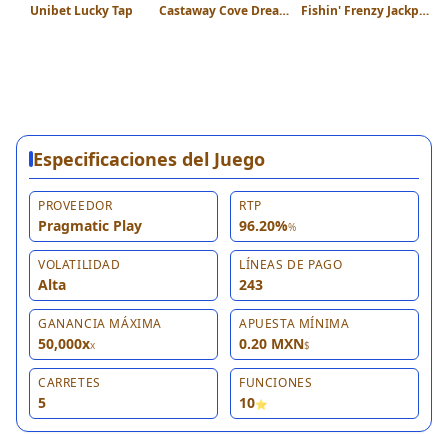
Unibet Lucky Tap
Castaway Cove Dream Drop
Fishin' Frenzy Jackpot King
Especificaciones del Juego
PROVEEDOR
RTP
Pragmatic Play
96.20%
%
VOLATILIDAD
LÍNEAS DE PAGO
Alta
243
GANANCIA MÁXIMA
APUESTA MÍNIMA
50,000x
0.20 MXN
x
$
CARRETES
FUNCIONES
5
10
⭐