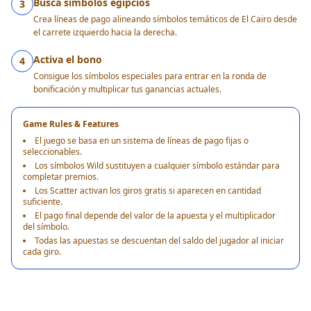
Busca símbolos egipcios
3
Crea líneas de pago alineando símbolos temáticos de El Cairo desde
el carrete izquierdo hacia la derecha.
Activa el bono
4
Consigue los símbolos especiales para entrar en la ronda de
bonificación y multiplicar tus ganancias actuales.
Game Rules & Features
El juego se basa en un sistema de líneas de pago fijas o
seleccionables.
Los símbolos Wild sustituyen a cualquier símbolo estándar para
completar premios.
Los Scatter activan los giros gratis si aparecen en cantidad
suficiente.
El pago final depende del valor de la apuesta y el multiplicador
del símbolo.
Todas las apuestas se descuentan del saldo del jugador al iniciar
cada giro.