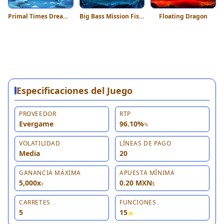
Primal Times Dream Drop
Big Bass Mission Fishin'
Floating Dragon
Especificaciones del Juego
PROVEEDOR
RTP
Evergame
96.10%
%
VOLATILIDAD
LÍNEAS DE PAGO
Media
20
GANANCIA MÁXIMA
APUESTA MÍNIMA
5,000x
0.20 MXN
x
$
CARRETES
FUNCIONES
5
15
⭐